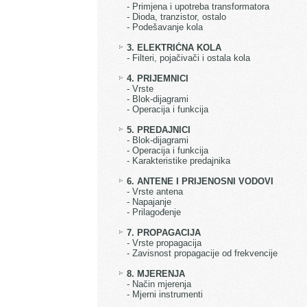
- Primjena i upotreba transformatora
- Dioda, tranzistor, ostalo
- Podešavanje kola
3. ELEKTRIČNA KOLA
- Filteri, pojačivači i ostala kola
4. PRIJEMNICI
- Vrste
- Blok-dijagrami
- Operacija i funkcija
5. PREDAJNICI
- Blok-dijagrami
- Operacija i funkcija
- Karakteristike predajnika
6. ANTENE I PRIJENOSNI VODOVI
- Vrste antena
- Napajanje
- Prilagođenje
7. PROPAGACIJA
- Vrste propagacija
- Zavisnost propagacije od frekvencije
8. MJERENJA
- Način mjerenja
- Mjerni instrumenti