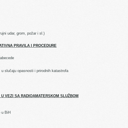
rujni udar, grom, požar i sl.)
TIVNA PRAVILA I PROCEDURE
e abecede
 slučaju opasnosti i prirodnih katastrofa
SI U VEZI SA RADIOAMATERSKOM SLUŽBOM
e u BiH