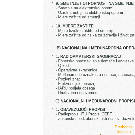
9. SMETNJE I OTPORNOST NA SMETNJE
- Smetnje na elektronskoj opremi
- Uzrok smetnji na elektronskoj opremi
- Mjere zaštite od smetnji
10. MJERE ZAŠTITE
- Mjere fizičke zaštite od smetnji
- Mjere zaštite od rizika za zdravlje i život (st
B) NACIONALNA I MEĐUNARODNA OPERA
1. RADIOAMATERSKI SAOBRAĆAJ
- Fonetsko predstavljanje domaće i englesk
- Q-kod
- Operativne skraćenice
- Međunarodne oznake za nesreće, saobraćaj u
- Pozivni znaci
- Frekvencijski opsezi,
- IARU podjela opsega
- Društvena odgovornost
C) NACIONALNI I MEĐUNARODNI PROPI
1. OBAVEZUJUĆI PROPISI
- Radiopropisi ITU Propisi CEPT
- Zakonski i podzakonski akti i uslovi dozvol
Prethodna
Sledeća