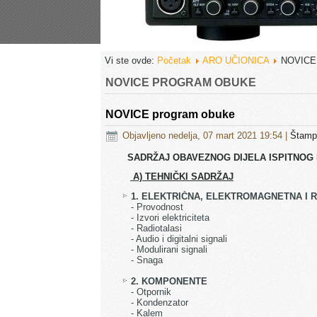
Vi ste ovde:
Početak
ARO UČIONICA
NOVIC
NOVICE PROGRAM OBUKE
NOVICE program obuke
Objavljeno nedelja, 07 mart 2021 19:54
|
Štam
SADRŽAJ OBAVEZNOG DIJELA ISPITNOG 
A) TEHNIČKI SADRŽAJ
1. ELEKTRIČNA, ELEKTROMAGNETNA I 
- Provodnost
- Izvori elektriciteta
- Radiotalasi
- Audio i digitalni signali
- Modulirani signali
- Snaga
2. KOMPONENTE
- Otpornik
- Kondenzator
- Kalem