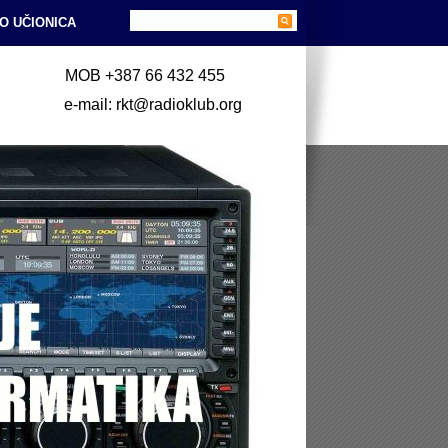
O UČIONICA
MOB +387 66 432 455
e-mail: rkt@radioklub.org