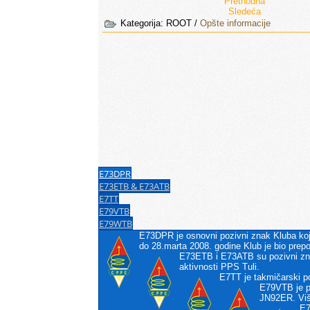
Prethodna
Sledeća
Kategorija:
ROOT
/
Opšte informacije
E73DPR
E73ETB & E73ATB
E7TT
E79VTB
E79WTB
E73DPR je osnovni pozivni znak Kluba koji
do 28.marta 2008. godine Klub je bio pre
E73ETB i E73ATB su pozivni znac
aktivnosti PPS Tuli.
E7TT je takmičarski p
E79VTB je po
JN92ER. Više
E7