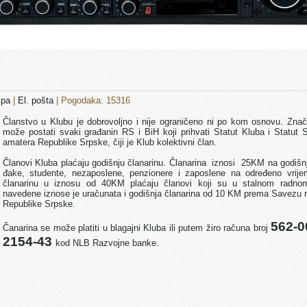
mpa
|
El. pošta
| Pogodaka: 15316
Članstvo u Klubu je dobrovoljno i nije ograničeno ni po kom osnovu. Znač
može postati svaki građanin RS i BiH koji prihvati Statut Kluba i Statut 
amatera Republike Srpske, čiji je Klub kolektivni član.
Članovi Kluba plaćaju godišnju članarinu. Članarina iznosi 25KM na godišn
đake, studente, nezaposlene, penzionere i zaposlene na određeno vrije
članarinu u iznosu od 40KM plaćaju članovi koji su u stalnom radn
navedene iznose je uračunata i godišnja članarina od 10 KM prema Savezu 
Republike Srpske.
562-0
Čanarina se može platiti u blagajni Kluba ili putem žiro računa broj
2154-43
kod NLB Razvojne banke.