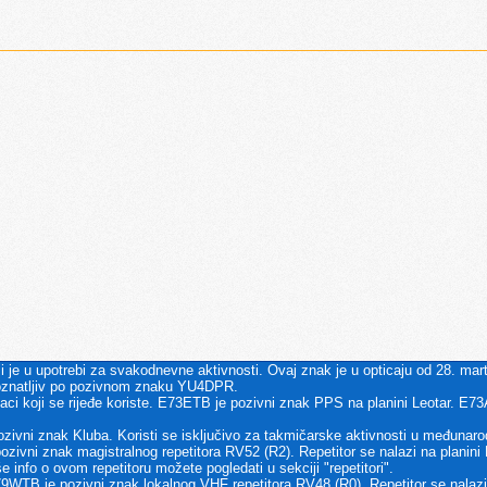
 je u upotrebi za svakodnevne aktivnosti. Ovaj znak je u opticaju od 28. ma
poznatljiv po pozivnom znaku YU4DPR.
i koji se rijeđe koriste. E73ETB je pozivni znak PPS na planini Leotar. E73
ozivni znak Kluba. Koristi se isključivo za takmičarske aktivnosti u međuna
zivni znak magistralnog repetitora RV52 (R2). Repetitor se nalazi na planin
 info o ovom repetitoru možete pogledati u sekciji "repetitori".
9WTB je pozivni znak lokalnog VHF repetitora RV48 (R0). Repetitor se nala