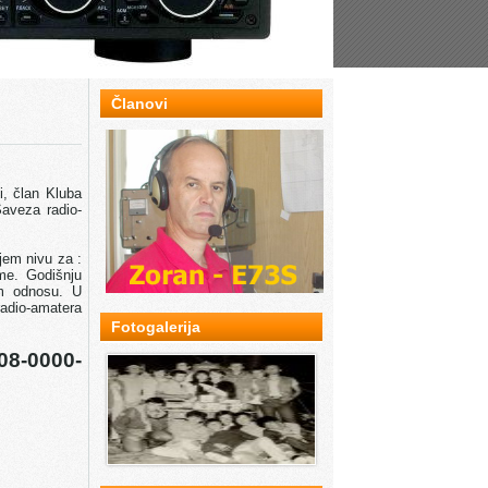
Članovi
i, član Kluba
Saveza radio-
jem nivu za :
me. Godišnju
om odnosu. U
radio-amatera
Fotogalerija
08-0000-