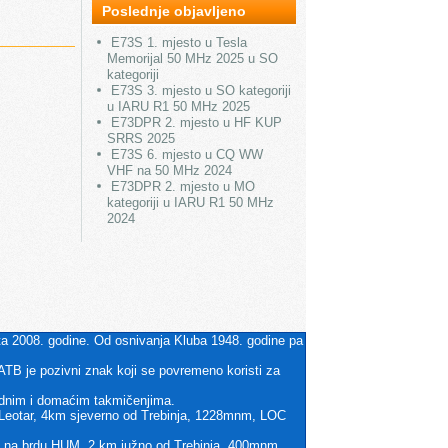
Poslednje objavljeno
E73S 1. mjesto u Tesla
Memorijal 50 MHz 2025 u SO
kategoriji
E73S 3. mjesto u SO kategoriji
u IARU R1 50 MHz 2025
E73DPR 2. mjesto u HF KUP
SRRS 2025
E73S 6. mjesto u CQ WW
VHF na 50 MHz 2024
E73DPR 2. mjesto u MO
kategoriji u IARU R1 50 MHz
2024
rta 2008. godine. Od osnivanja Kluba 1948. godine pa
ATB je pozivni znak koji se povremeno koristi za
rodnim i domaćim takmičenjima.
i Leotar, 4km sjeverno od Trebinja, 1228mnm, LOC
zi na brdu HUM, 2 km južno od Trebinja, 400mnm,