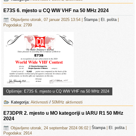
E73S 6. mjesto u CQ WW VHF na 50 MHz 2024
Objavljeno utorak, 07 januar 2025 13:54
|
Štampa
|
El. pošta
|
Pogodaka: 2799
Opširnije: E73S 6. mjesto u CQ WW VHF na 50 MHz 2024
Kategorija:
Aktivnosti
/
50MHz aktivnosti
E73DPR 2. mjesto u MO kategoriji u IARU R1 50 MHz
2024
Objavljeno utorak, 24 septembar 2024 06:02
|
Štampa
|
El. pošta
|
Pogodaka: 2914