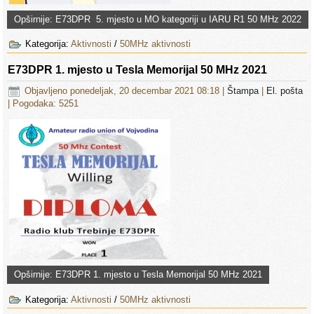
Opširnije: E73DPR 5. mjesto u MO kategoriji u IARU R1 50 MHz 2022
Kategorija:
Aktivnosti
/
50MHz aktivnosti
E73DPR 1. mjesto u Tesla Memorijal 50 MHz 2021
Objavljeno ponedeljak, 20 decembar 2021 08:18
|
Štampa
|
El. pošta
| Pogodaka: 5251
Opširnije: E73DPR 1. mjesto u Tesla Memorijal 50 MHz 2021
Kategorija:
Aktivnosti
/
50MHz aktivnosti