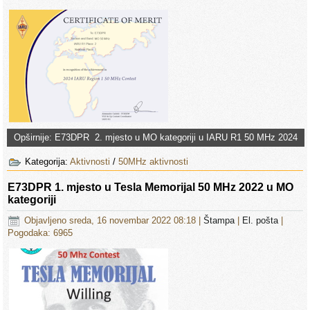
Opširnije: E73DPR 2. mjesto u MO kategoriji u IARU R1 50 MHz 2024
Kategorija:
Aktivnosti
/
50MHz aktivnosti
E73DPR 1. mjesto u Tesla Memorijal 50 MHz 2022 u MO
kategoriji
Objavljeno sreda, 16 novembar 2022 08:18
|
Štampa
|
El. pošta
|
Pogodaka: 6965