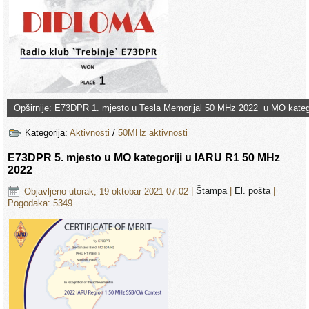
Opširnije: E73DPR 1. mjesto u Tesla Memorijal 50 MHz 2022 u MO katego
Kategorija:
Aktivnosti
/
50MHz aktivnosti
E73DPR 5. mjesto u MO kategoriji u IARU R1 50 MHz
2022
Objavljeno utorak, 19 oktobar 2021 07:02
|
Štampa
|
El. pošta
|
Pogodaka: 5349