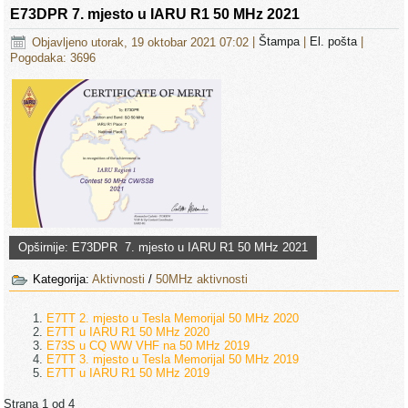
E73DPR 7. mjesto u IARU R1 50 MHz 2021
Objavljeno utorak, 19 oktobar 2021 07:02
|
Štampa
|
El. pošta
|
Pogodaka: 3696
Opširnije: E73DPR 7. mjesto u IARU R1 50 MHz 2021
Kategorija:
Aktivnosti
/
50MHz aktivnosti
E7TT 2. mjesto u Tesla Memorijal 50 MHz 2020
E7TT u IARU R1 50 MHz 2020
E73S u CQ WW VHF na 50 MHz 2019
E7TT 3. mjesto u Tesla Memorijal 50 MHz 2019
E7TT u IARU R1 50 MHz 2019
Strana 1 od 4