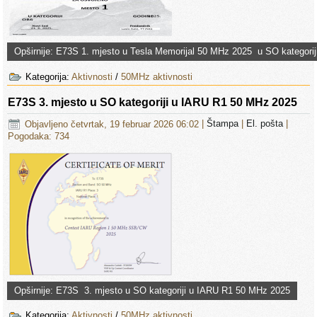
Opširnije: E73S 1. mjesto u Tesla Memorijal 50 MHz 2025 u SO kategorij
Kategorija:
Aktivnosti
/
50MHz aktivnosti
E73S 3. mjesto u SO kategoriji u IARU R1 50 MHz 2025
Objavljeno četvrtak, 19 februar 2026 06:02
|
Štampa
|
El. pošta
|
Pogodaka: 734
Opširnije: E73S 3. mjesto u SO kategoriji u IARU R1 50 MHz 2025
Kategorija:
Aktivnosti
/
50MHz aktivnosti