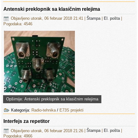
Antenski preklopnik sa klasičnim relejima
Objavljeno utorak, 06 februar 2018 21:41
|
Štampa
|
El. pošta
|
Pogodaka: 4546
Opširnije: Antenski preklopnik sa klasičnim relejima
Kategorija:
Radio-tehnika
/
E73S projekti
Interfejs za repetitor
Objavljeno utorak, 06 februar 2018 21:26
|
Štampa
|
El. pošta
|
Pogodaka: 4966