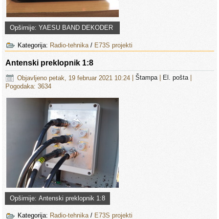
Opširnije: YAESU BAND DEKODER
Kategorija:
Radio-tehnika
/
E73S projekti
Antenski preklopnik 1:8
Objavljeno petak, 19 februar 2021 10:24
|
Štampa
|
El. pošta
|
Pogodaka: 3634
Opširnije: Antenski preklopnik 1:8
Kategorija:
Radio-tehnika
/
E73S projekti