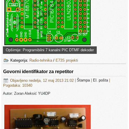
Opširnije: Programibilni 7 kanalni PIC DTMF dekoder
Kategorija:
Radio-tehnika
/
E73S projekti
Govorni identifikator za repetitor
Objavljeno nedelja, 12 maj 2013 21:02
|
Štampa
|
El. pošta
|
Pogodaka: 10340
Autor: Zoran Aleksić YU4DP