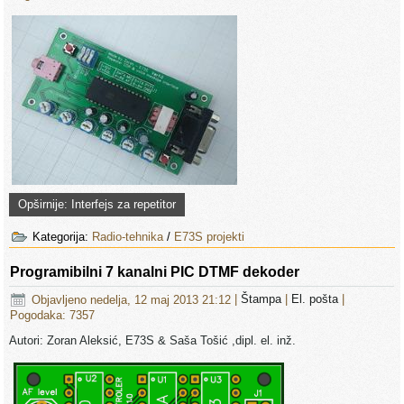
Opširnije: Interfejs za repetitor
Kategorija:
Radio-tehnika
/
E73S projekti
Programibilni 7 kanalni PIC DTMF dekoder
Objavljeno nedelja, 12 maj 2013 21:12
|
Štampa
|
El. pošta
|
Pogodaka: 7357
Autori: Zoran Aleksić, E73S & Saša Tošić ,dipl. el. inž.