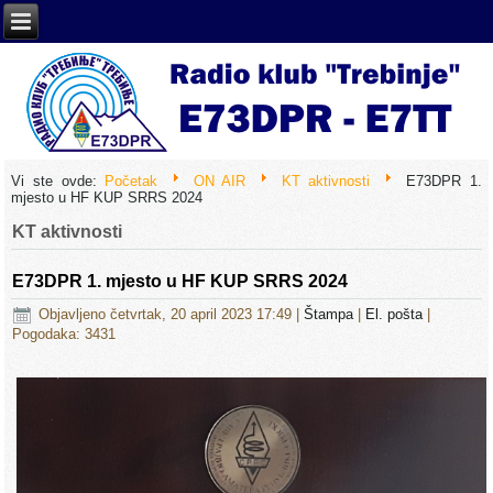
Vi ste ovde:
Početak
ON AIR
KT aktivnosti
E73DPR 1.
mjesto u HF KUP SRRS 2024
KT aktivnosti
E73DPR 1. mjesto u HF KUP SRRS 2024
Objavljeno četvrtak, 20 april 2023 17:49
|
Štampa
|
El. pošta
|
Pogodaka: 3431