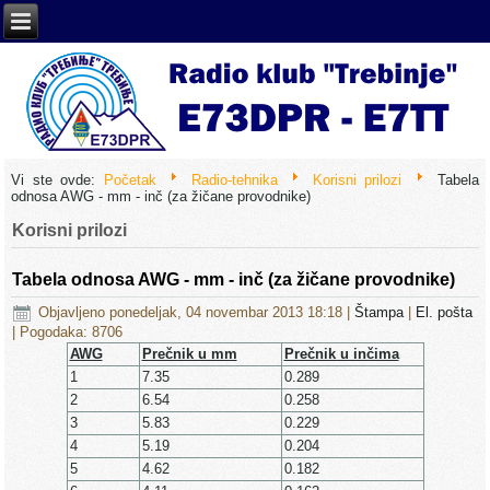
Vi ste ovde:
Početak
Radio-tehnika
Korisni prilozi
Tabela
odnosa AWG - mm - inč (za žičane provodnike)
Korisni prilozi
Tabela odnosa AWG - mm - inč (za žičane provodnike)
Objavljeno ponedeljak, 04 novembar 2013 18:18
|
Štampa
|
El. pošta
| Pogodaka: 8706
AWG
Prečnik u mm
Prečnik u inčima
1
7.35
0.289
2
6.54
0.258
3
5.83
0.229
4
5.19
0.204
5
4.62
0.182